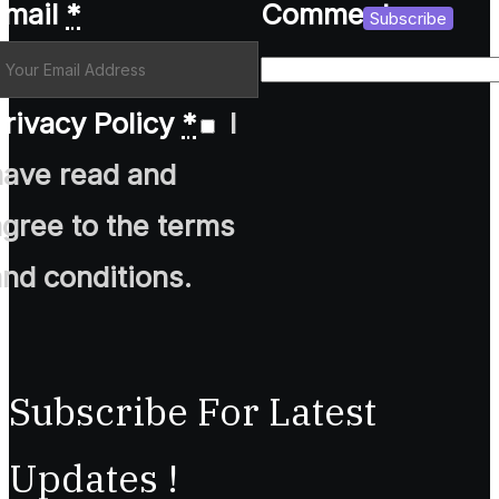
Email
*
Comment
Subscribe
rivacy Policy
*
I
have read and
agree to the terms
and conditions.
Subscribe For Latest
Updates !