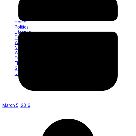
Home
Politics
Lifestyle
Technology
Wellness
News
World
Trending
Fitness
Gadgets
Decor
March 5, 2016