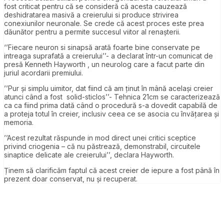
fost criticat pentru că se consideră că acesta cauzează
deshidratarea masivă a creierului si produce strivirea
conexiunilor neuronale.
Se crede că acest proces este prea
dăunător pentru a permite succesul viitor al renașterii.
‘’Fiecare neuron si sinapsă arată foarte bine conservate pe
intreaga suprafată a creierului’’- a declarat într-un comunicat de
presă
Kenneth Hayworth , un neurolog care a facut parte din
juriul acordarii premiului.
’’Pur și simplu uimitor, dat fiind că am ținut în mână același creier
atunci când a fost solid-sticlos’’- Tehnica 21cm se caracterizează
ca ca fiind prima dată când o procedură s-a dovedit capabilă de
a proteja totul în creier, inclusiv ceea ce se asocia cu învățarea și
memoria.
’’Acest rezultat răspunde in mod direct unei critici sceptice
privind criogenia – că nu păstrează, demonstrabil, circuitele
sinaptice delicate ale creierului’’, declara Hayworth.
Ținem să clarificăm faptul că acest creier de iepure a fost până în
prezent doar conservat, nu și recuperat.