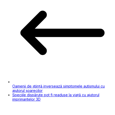
Oamenii de știință inversează simptomele autismului cu
ajutorul șoarecilor
Speciile dispărute pot fi readuse la viață cu ajutorul
imprimantelor 3D