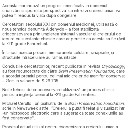
Aceasta marchează un progres semnificativ in domeniul
crionizării si sporeste perspectiva ca intr-o zi creierul uman va
putea fi readus la viată după congelare.
Cercetătorii secolului XXI din domeniul medicinei, utilizează o
nouă tehnică denumită Aldehyde – a fost stabilizată
crioconsevarea prin umplerea sistemul vascular al creierului de
iepure cu substante chimice care ar permite ca acesta sa fie răcit
la -211 grade Fahrenheit.
În timpul acestui proces, membranele celulare, sinapsele, și
structurile intracelulare au rămas intacte.
Concluziile cercetătorilor, recent publicate in revista
Cryobiology
,
au fost recunoscute de către
Brain Preservation Foundation
, care
a acordat premiul pentru cel mai mic creier de mamifer conservat
– 21cm in valoare de $ 26.735.
Noile tehnici de crioconservare utilizează un proces chimic
pentru a îngheța creierul la -211 grade Fahrenheit..
Michael Cerullo , un psihiatru de la
Brain Preservation Foundation
,
scrie in Newsweek astfe: ‘’Creierul a putut fi feliat și vizualizat într
-un microscop electronic care a sugerat că toate conexiunile au
fost conservate’’
.
Procesul actual utilizat pentru criogenizarea creierului uman a