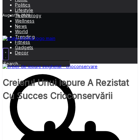
Politics
Lifestyle
August 8, 2026
Technology
Wellness
News
World
Trending
Fitness
Gadgets
Decor
Creierul Unui Iepure A Rezistat
Cu Succes Crioconservării