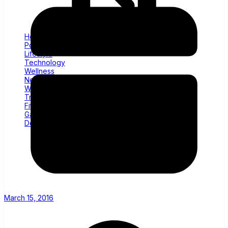
Home
Politics
Lifestyle
Technology
Wellness
News
World
Trending
Fitness
Gadgets
Decor
March 15, 2016