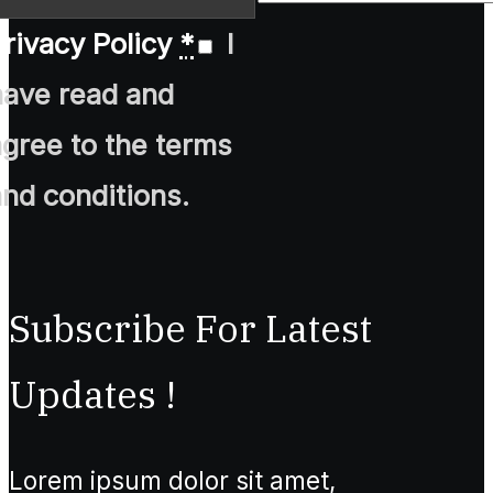
rivacy Policy
*
I
have read and
agree to the terms
and conditions.
Subscribe For Latest
Updates !
Lorem ipsum dolor sit amet,