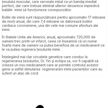
țesutului muscular, care servește inițial ca un bandaj imediat
perfect, dar care trebuie eliminat ulterior deoarece impiedică
batăile inimii să funcționeze corespunzător.
Bolile de inimă sunt răspunzătoare pentru aproximativ 17 milioane
de morți anual, din care 7,4 milioane se datorează bolilor
cardiace coronariene, una din cele mai comune afectiuni ale
inimii.
În Statele Unite ale Americii, anual, aproximativ 720,000 de
oameni trec printr-un infarct, ceea ce înseamnă că un numar
foarte mare de oameni va putea beneficia de un medicament ce
le va putea regenera țesuturile inimii.
Înțelegând mai clar circuitele genetice care conduc la
regenerarea țesuturilor, Dr. Yin și echipa sa, vor fi capabili să
creeze un nou medicament care ar permite controlul acestor
gene și astfel stimularea regenerarării inimii pacienților care au
suferit un atac de cord.