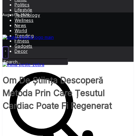
Politics
Lifestyle
August 8, 2026
Technology
Wellness
News
World
Trending
Fitness
Gadgets
Decor
Om De Știința Descoperă
Metoda Prin Care Țesutul
Cardiac Poate Fi Regenerat