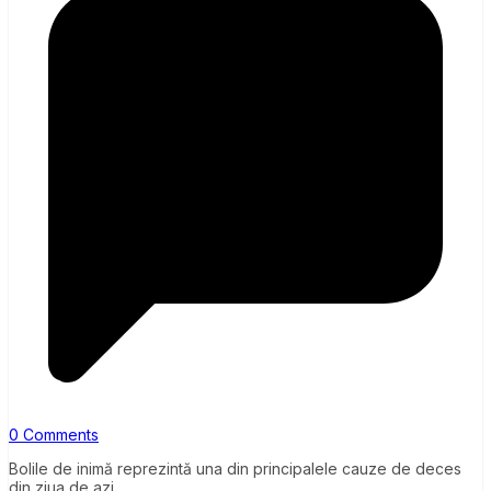
0 Comments
Bolile de inimă reprezintă una din principalele cauze de deces
din ziua de azi.