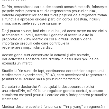
Dr. Yin, cercetătorul care a descoperit această metodă, folosește
peștele zebră pentru a studia regenerarea țesuturilor inimii,
datorită capabilităților acestui micuț peștișor de a regenera forma
si funcția a aproape oricărei parți din corpul acestuia, inclusiv
inima, oase, piele sau vase sanguine.
Deși putem spune, fară nici un dubiu, că acest pește nu are nici o
asemănare cu omul, materialul genetic al acestuia este în
proporție de 70% identic cu cel al omului, inclusiv gene
importante precum cele care contribuie la
regenerarea mușchiului cardiac.
Aceste gene sunt conservate la oameni și alte animale,
dar activitatea acestora este diferită în cazul unei răni, ca de
exemplu un infarct.
Studile lui Yin sunt, de fapt, continuarea cercetărilor asupra unui
medicament experimental, ZF143, care accelerează regenerarea
țesuturilor musculare sau a țesuturilor membrelor.
Cercetarile doctorului Yin au ajutat la descoperirea rolului
unui microRNA, miR-101a, un regulator genetic central, și anume
stimularea creșterii țesutului cardiac cât și îndepărtarea țesuturilor
cicatrizate.
Medicul descrie aceste 2 funcții ca și “Yin și yang” al regenerării