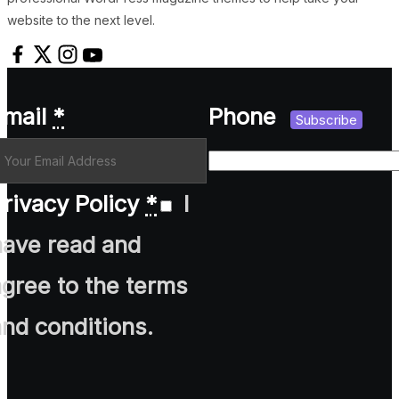
website to the next level.
Email
*
Phone
Subscribe
rivacy Policy
*
I
have read and
agree to the terms
and conditions.