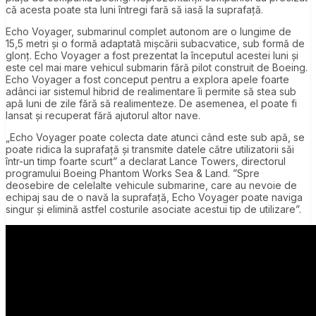
că acesta poate sta luni întregi fară să iasă la suprafață.
Echo Voyager, submarinul complet autonom are o lungime de
15,5 metri și o formă adaptată mișcării subacvatice, sub formă de
glonț. Echo Voyager a fost prezentat la începutul acestei luni și
este cel mai mare vehicul submarin fără pilot construit de Boeing.
Echo Voyager a fost conceput pentru a explora apele foarte
adânci iar sistemul hibrid de realimentare îi permite să stea sub
apă luni de zile fără să realimenteze. De asemenea, el poate fi
lansat și recuperat fără ajutorul altor nave.
„Echo Voyager poate colecta date atunci când este sub apă, se
poate ridica la suprafață și transmite datele către utilizatorii săi
într-un timp foarte scurt” a declarat Lance Towers, directorul
programului Boeing Phantom Works Sea & Land. ”Spre
deosebire de celelalte vehicule submarine, care au nevoie de
echipaj sau de o navă la suprafață, Echo Voyager poate naviga
singur și elimină astfel costurile asociate acestui tip de utilizare”.