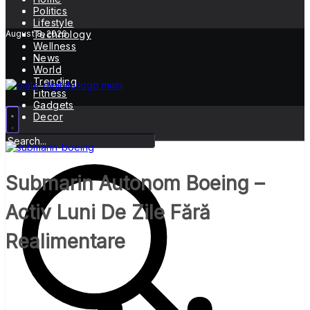
Politics
Lifestyle
August 8, 2026
Technology
Wellness
News
World
Trending
Fitness
Gadgets
Decor
Submarin Autonom Boeing –
Activ Luni De Zile Fără
Realimentare