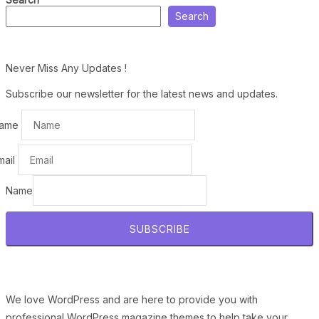
Search
Never Miss Any Updates !
Subscribe our newsletter for the latest news and updates.
ame
mail
Name
SUBSCRIBE
We love WordPress and are here to provide you with
professional WordPress magazine themes to help take your