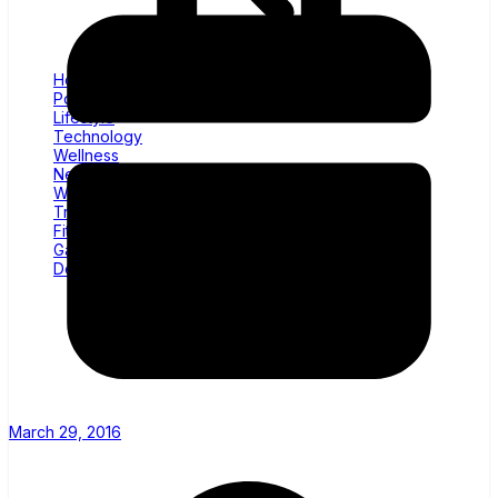
Home
Politics
Lifestyle
Technology
Wellness
News
World
Trending
Fitness
Gadgets
Decor
March 29, 2016