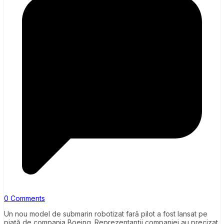
0 Comments
Un nou model de submarin robotizat fară pilot a fost lansat pe
piață de compania Boeing. Reprezentanții companiei au precizat