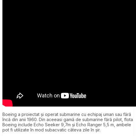
Boeing a proiectat și operat submarine cu echipaj uman sau fără
încă din anii 1960. Din aceeasi gamă de submarine fără pilot, flota
Boeing include Echo Seeker 9,7m și Echo Ranger 5,5 m, ambele
pot fi utilizate în mod subacvatic câteva zile în șir.