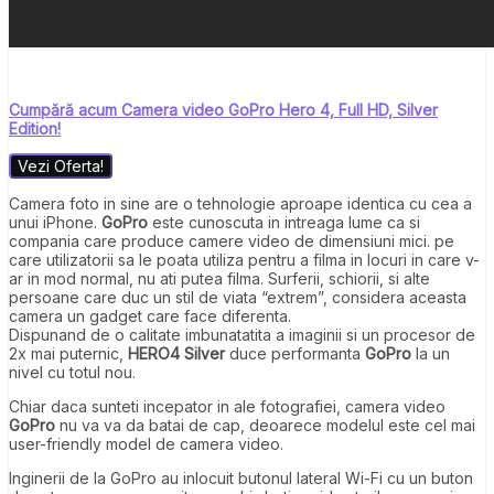
Cumpără acum Camera video GoPro Hero 4, Full HD, Silver
Edition!
Vezi Oferta!
Camera foto in sine are o tehnologie aproape identica cu cea a
unui iPhone.
GoPro
este cunoscuta in intreaga lume ca si
compania care produce camere video de dimensiuni mici. pe
care utilizatorii sa le poata utiliza pentru a filma in locuri in care v-
ar in mod normal, nu ati putea filma. Surferii, schiorii, si alte
persoane care duc un stil de viata “extrem”, considera aceasta
camera un gadget care face diferenta.
Dispunand de o calitate imbunatatita a imaginii si un procesor de
2x mai puternic,
HERO4 Silver
duce performanta
GoPro
la un
nivel cu totul nou.
Chiar daca sunteti incepator in ale fotografiei, camera video
GoPro
nu va va da batai de cap, deoarece modelul este cel mai
user-friendly model de camera video.
Inginerii de la GoPro au inlocuit butonul lateral Wi-Fi cu un buton