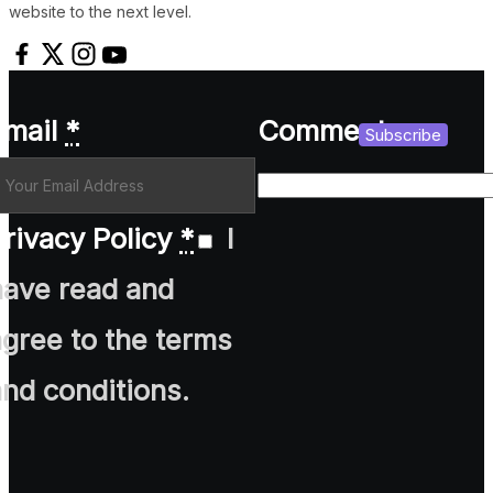
website to the next level.
Email
*
Comment
Subscribe
rivacy Policy
*
I
have read and
agree to the terms
and conditions.