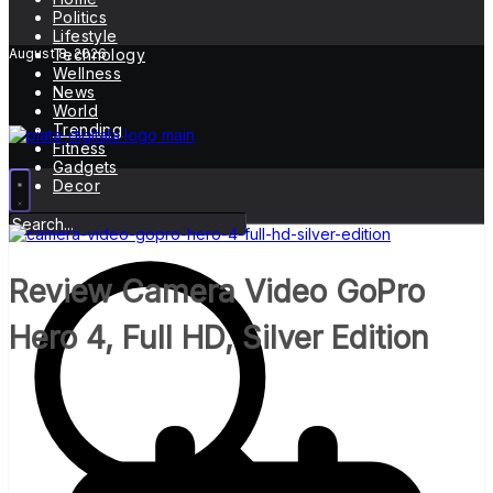
Politics
Lifestyle
August 8, 2026
Technology
Wellness
News
World
Trending
Fitness
Gadgets
Decor
Review Camera Video GoPro
Hero 4, Full HD, Silver Edition