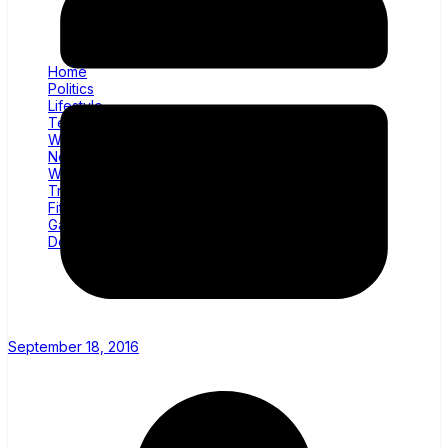
Home
Politics
Lifestyle
Technology
Wellness
News
World
Trending
Fitness
Gadgets
Decor
September 18, 2016