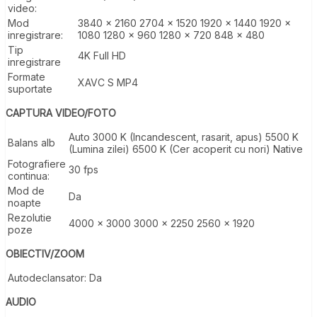
video:
Mod
3840 x 2160 2704 x 1520 1920 x 1440 1920 x
inregistrare:
1080 1280 x 960 1280 x 720 848 x 480
Tip
4K Full HD
inregistrare
Formate
XAVC S MP4
suportate
CAPTURA VIDEO/FOTO
Auto 3000 K (Incandescent, rasarit, apus) 5500 K
Balans alb
(Lumina zilei) 6500 K (Cer acoperit cu nori) Native
Fotografiere
30 fps
continua:
Mod de
Da
noapte
Rezolutie
4000 x 3000 3000 x 2250 2560 x 1920
poze
OBIECTIV/ZOOM
Autodeclansator:
Da
AUDIO