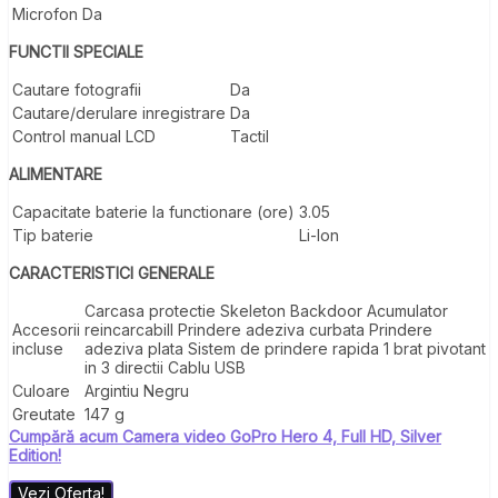
Microfon
Da
FUNCTII SPECIALE
Cautare fotografii
Da
Cautare/derulare inregistrare
Da
Control manual LCD
Tactil
ALIMENTARE
Capacitate baterie la functionare (ore)
3.05
Tip baterie
Li-Ion
CARACTERISTICI GENERALE
Carcasa protectie Skeleton Backdoor Acumulator
Accesorii
reincarcabill Prindere adeziva curbata Prindere
incluse
adeziva plata Sistem de prindere rapida 1 brat pivotant
in 3 directii Cablu USB
Culoare
Argintiu Negru
Greutate
147 g
Cumpără acum Camera video GoPro Hero 4, Full HD, Silver
Edition!
Vezi Oferta!