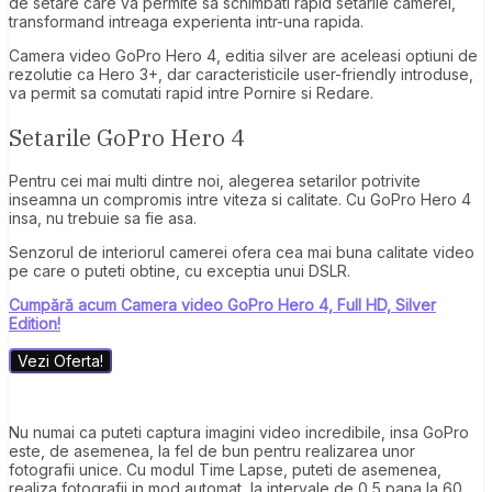
de setare care va permite sa schimbati rapid setarile camerei,
transformand intreaga experienta intr-una rapida.
Camera video GoPro Hero 4, editia silver are aceleasi optiuni de
rezolutie ca Hero 3+, dar caracteristicile user-friendly introduse,
va permit sa comutati rapid intre Pornire si Redare.
Setarile GoPro Hero 4
Pentru cei mai multi dintre noi, alegerea setarilor potrivite
inseamna un compromis intre viteza si calitate. Cu GoPro Hero 4
insa, nu trebuie sa fie asa.
Senzorul de interiorul camerei ofera cea mai buna calitate video
pe care o puteti obtine, cu exceptia unui DSLR.
Cumpără acum Camera video GoPro Hero 4, Full HD, Silver
Edition!
Vezi Oferta!
Nu numai ca puteti captura imagini video incredibile, insa GoPro
este, de asemenea, la fel de bun pentru realizarea unor
fotografii unice. Cu modul Time Lapse, puteti de asemenea,
realiza fotografii in mod automat, la intervale de 0,5 pana la 60