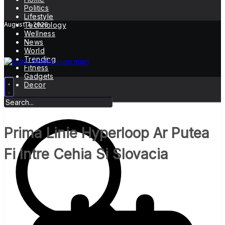
Politics
Lifestyle
August 7, 2026
Technology
Wellness
News
World
Trending
Fitness
Gadgets
Decor
Prima Linie
Hyperloop
Ar Putea
Fi Intre Cehia Si Slovacia