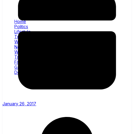
Home
Politics
Lifestyle
Technology
Wellness
News
World
Trending
Fitness
Gadgets
Decor
January 26, 2017