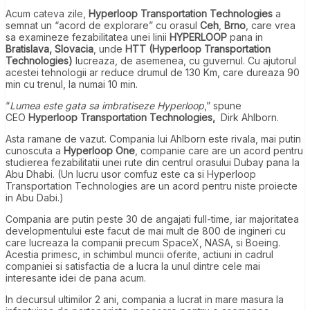
Acum cateva zile,
Hyperloop Transportation Technologies
a
semnat un “acord de explorare” cu orasul
Ceh
,
Brno
, care vrea
sa examineze fezabilitatea unei linii
HYPERLOOP
pana in
Bratislava, Slovacia
, unde
HTT (Hyperloop Transportation
Technologies)
lucreaza, de asemenea, cu guvernul. Cu ajutorul
acestei tehnologii ar reduce drumul de 130 Km, care dureaza 90
min cu trenul, la numai 10 min.
“
Lumea este gata sa imbratiseze Hyperloop
,” spune
CEO
Hyperloop Transportation Technologies,
Dirk Ahlborn.
Asta ramane de vazut. Compania lui Ahlborn este rivala, mai putin
cunoscuta a
Hyperloop One
, companie care are un acord pentru
studierea fezabilitatii unei rute din centrul orasului Dubay pana la
Abu Dhabi. (Un lucru usor comfuz este ca si Hyperloop
Transportation Technologies are un acord pentru niste proiecte
in Abu Dabi.)
Compania are putin peste 30 de angajati full-time, iar majoritatea
developmentului este facut de mai mult de 800 de ingineri cu
care lucreaza la companii precum SpaceX, NASA, si Boeing.
Acestia primesc, in schimbul muncii oferite, actiuni in cadrul
companiei si satisfactia de a lucra la unul dintre cele mai
interesante idei de pana acum.
In decursul ultimilor 2 ani, compania a lucrat in mare masura la