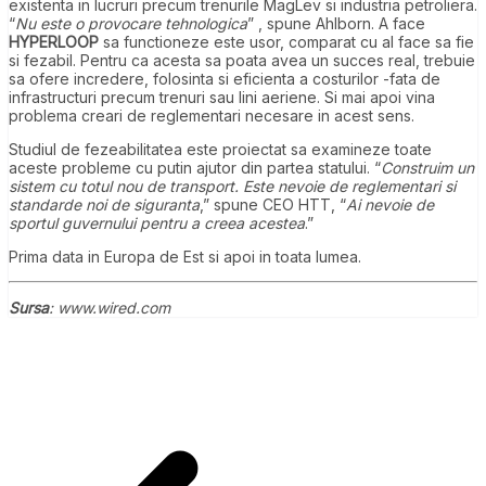
existenta in lucruri precum trenurile MagLev si industria petroliera.
“
Nu este o provocare tehnologica
” , spune Ahlborn. A face
HYPERLOOP
sa functioneze este usor, comparat cu al face sa fie
si fezabil. Pentru ca acesta sa poata avea un succes real, trebuie
sa ofere incredere, folosinta si eficienta a costurilor -fata de
infrastructuri precum trenuri sau lini aeriene. Si mai apoi vina
problema creari de reglementari necesare in acest sens.
Studiul de fezeabilitatea este proiectat sa examineze toate
aceste probleme cu putin ajutor din partea statului. “
Construim un
sistem cu totul nou de transport. Este nevoie de reglementari si
standarde noi de siguranta
,” spune CEO HTT, “
Ai nevoie de
sportul guvernului pentru a creea acestea
.”
Prima data in Europa de Est si apoi in toata lumea.
Sursa
: www.wired.com