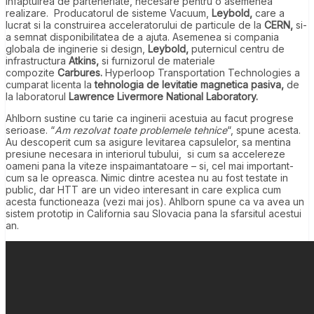
infaptuirea de parteneriate, necesare pentru o asemenea
realizare. Producatorul de sisteme Vacuum,
Leybold,
care a
lucrat si la construirea acceleratorului de particule de la
CERN,
si-
a semnat disponibilitatea de a ajuta. Asemenea si compania
globala de inginerie si design,
Leybold,
puternicul centru de
infrastructura
Atkins,
si furnizorul de materiale
compozite
Carbures.
Hyperloop Transportation Technologies
a
cumparat licenta la
tehnologia de
levitatie magnetica pasiva,
de
la laboratorul
Lawrence Livermore National Laboratory.
Ahlborn sustine cu tarie ca inginerii acestuia au facut progrese
serioase. “
Am rezolvat toate problemele tehnice
“, spune acesta.
Au descoperit cum sa asigure levitarea capsulelor, sa mentina
presiune necesara in interiorul tubului, si cum sa accelereze
oameni pana la viteze inspaimantatoare – si, cel mai important-
cum sa le opreasca. Nimic dintre acestea nu au fost testate in
public, dar HTT are un video interesant in care explica cum
acesta functioneaza (vezi mai jos). Ahlborn spune ca va avea un
sistem prototip in California sau Slovacia pana la sfarsitul acestui
an.