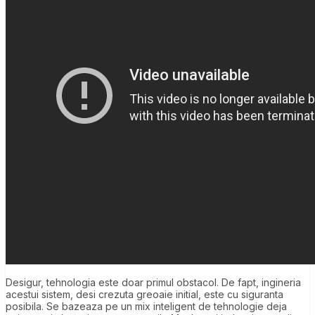
Desigur, tehnologia este doar primul obstacol. De fapt, ingineria
acestui sistem, desi crezuta greoaie initial, este cu siguranta
posibila. Se bazeaza pe un mix inteligent de tehnologie deja