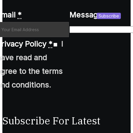
Email
*
Message
Subscribe
rivacy Policy
*
I
have read and
agree to the terms
and conditions.
Subscribe For Latest