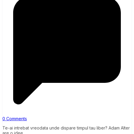
0 Comments
Te-ai intrebat vreodata unde dispare timpul tau liber? Adam Alter
are o idee.