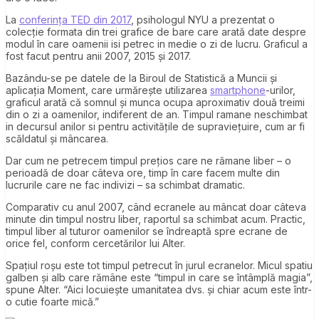
La
conferința TED din 2017
, psihologul NYU a prezentat o
colecție formata din trei grafice de bare care arată date despre
modul în care oamenii isi petrec in medie o zi de lucru. Graficul a
fost facut pentru anii 2007, 2015 și 2017.
Bazându-se pe datele de la Biroul de Statistică a Muncii și
aplicația Moment, care urmărește utilizarea
smartphone
-urilor,
graficul arată că somnul și munca ocupa aproximativ două treimi
din o zi a oamenilor, indiferent de an. Timpul ramane neschimbat
in decursul anilor si pentru activitățile de supraviețuire, cum ar fi
scăldatul și mâncarea.
Dar cum ne petrecem timpul prețios care ne rămane liber – o
perioadă de doar câteva ore, timp în care facem multe din
lucrurile care ne fac indivizi – sa schimbat dramatic.
Comparativ cu anul 2007, când ecranele au mâncat doar câteva
minute din timpul nostru liber, raportul sa schimbat acum. Practic,
timpul liber al tuturor oamenilor se îndreaptă spre ecrane de
orice fel, conform cercetărilor lui Alter.
Spațiul roșu este tot timpul petrecut în jurul ecranelor. Micul spatiu
galben și alb care rămâne este “timpul in care se întâmplă magia”,
spune Alter. “Aici locuiește umanitatea dvs. și chiar acum este într-
o cutie foarte mică.”