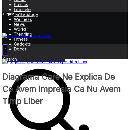
Politics
Lifestyle
August 7, 2026
Technology
Wellness
News
World
Trending
Fitness
Gadgets
Decor
Diagrama Care Ne Explica De
Ce Avem Impresia Ca Nu Avem
Timp Liber