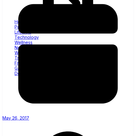
Home
Politics
Lifestyle
Technology
Wellness
News
World
Trending
Fitness
Gadgets
Decor
May 26, 2017