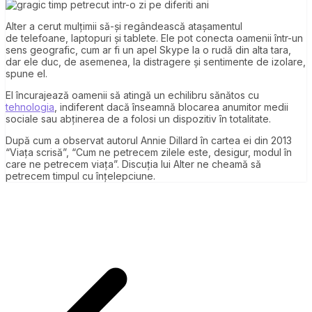
Alter a cerut mulțimii să-și regândească atașamentul
de telefoane, laptopuri și tablete. Ele pot conecta oamenii într-un
sens geografic, cum ar fi un apel Skype la o rudă din alta tara,
dar ele duc, de asemenea, la distragere și sentimente de izolare,
spune el.
El încurajează oamenii să atingă un echilibru sănătos cu
tehnologia
, indiferent dacă înseamnă blocarea anumitor medii
sociale sau abținerea de a folosi un dispozitiv în totalitate.
După cum a observat autorul Annie Dillard în cartea ei din 2013
“Viața scrisă”, “Cum ne petrecem zilele este, desigur, modul în
care ne petrecem viața”. Discuția lui Alter ne cheamă să
petrecem timpul cu înțelepciune.