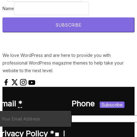
Name
SUBSCRIBE
We love WordPress and are here to provide you with
professional WordPress magazine themes to help take your
website to the next level.
Email
*
Phone
Subscribe
rivacy Policy
*
I