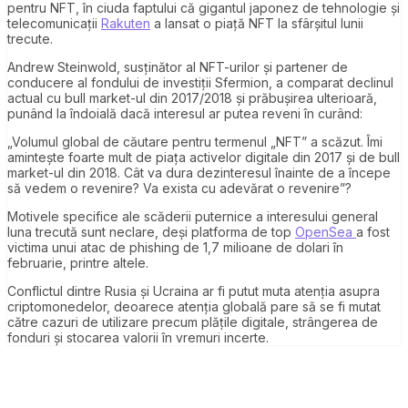
pentru NFT, în ciuda faptului că gigantul japonez de tehnologie și
telecomunicații
Rakuten
a lansat o piață NFT la sfârșitul lunii
trecute.
Andrew Steinwold, susținător al NFT-urilor și partener de
conducere al fondului de investiții Sfermion, a comparat declinul
actual cu bull market-ul din 2017/2018 și prăbușirea ulterioară,
punând la îndoială dacă interesul ar putea reveni în curând:
„Volumul global de căutare pentru termenul „NFT” a scăzut. Îmi
amintește foarte mult de piața activelor digitale din 2017 și de bull
market-ul din 2018. Cât va dura dezinteresul înainte de a începe
să vedem o revenire? Va exista cu adevărat o revenire”?
Motivele specifice ale scăderii puternice a interesului general
luna trecută sunt neclare, deși platforma de top
OpenSea
a fost
victima unui atac de phishing de 1,7 milioane de dolari în
februarie, printre altele.
Conflictul dintre Rusia și Ucraina ar fi putut muta atenția asupra
criptomonedelor, deoarece atenția globală pare să se fi mutat
către cazuri de utilizare precum plățile digitale, strângerea de
fonduri și stocarea valorii în vremuri incerte.