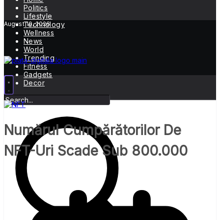
Politics
Lifestyle
August 10, 2026
Technology
Wellness
News
World
Trending
Fitness
Gadgets
Decor
Numărul Cumpărătorilor De
NFT-Uri Scade Sub 800.000