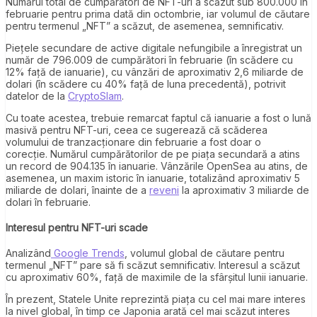
Numărul total de cumpărători de NFT-uri a scăzut sub 800.000 în
februarie pentru prima dată din octombrie, iar volumul de căutare
pentru termenul „NFT” a scăzut, de asemenea, semnificativ.
Piețele secundare de active digitale nefungibile a înregistrat un
număr de 796.009 de cumpărători în februarie (în scădere cu
12% față de ianuarie), cu vânzări de aproximativ 2,6 miliarde de
dolari (în scădere cu 40% față de luna precedentă), potrivit
datelor de la
CryptoSlam
.
Cu toate acestea, trebuie remarcat faptul că ianuarie a fost o lună
masivă pentru NFT-uri, ceea ce sugerează că scăderea
volumului de tranzacționare din februarie a fost doar o
corecție. Numărul cumpărătorilor de pe piața secundară a atins
un record de 904.135 în ianuarie. Vânzările OpenSea au atins, de
asemenea, un maxim istoric în ianuarie, totalizând aproximativ 5
miliarde de dolari, înainte de a
reveni
la aproximativ 3 miliarde de
dolari în februarie.
Interesul pentru NFT-uri scade
Analizând
Google Trends
, volumul global de căutare pentru
termenul „NFT” pare să fi scăzut semnificativ. Interesul a scăzut
cu aproximativ 60%, față de maximile de la sfârșitul lunii ianuarie.
În prezent, Statele Unite reprezintă piața cu cel mai mare interes
la nivel global, în timp ce Japonia arată cel mai scăzut interes