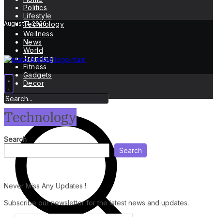
Politics
Lifestyle
August 7, 2026
Technology
Wellness
News
World
Trending
Fitness
Gadgets
Decor
Technology
Search
Search
Never Miss Any Updates !
Subscribe our newsletter for the latest news and updates.