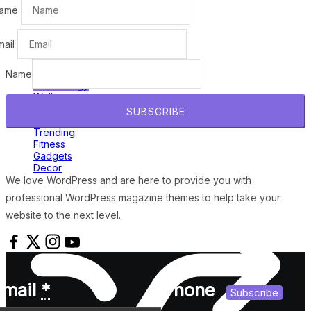
ame
mail
Home
Politics
Lifestyle
Name
Technology
Wellness
News
SUBSCRIBE
World
Trending
Fitness
Gadgets
Decor
We love WordPress and are here to provide you with
professional WordPress magazine themes to help take your
website to the next level.
Email
*
Phone
Subscribe