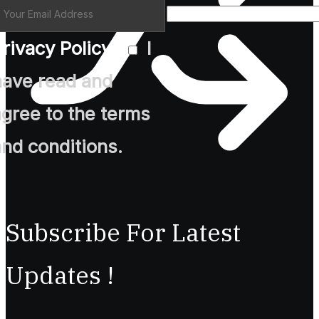
rivacy Policy
*
I
have read and
agree to the terms
and conditions.
Subscribe For Latest
Updates !