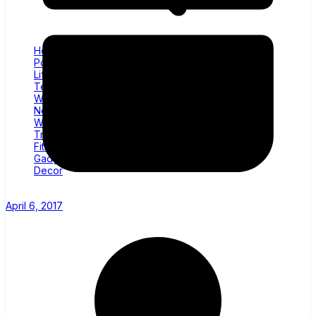
Home
Politics
Lifestyle
Technology
Wellness
News
World
Trending
Fitness
Gadgets
Decor
April 6, 2017