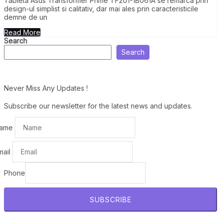
Tableta Asus Transformer Prime TF201-1B061A se remarca prin
design-ul simplist si calitativ, dar mai ales prin caracteristicile
demne de un
Read More
Search
Search
Never Miss Any Updates !
Subscribe our newsletter for the latest news and updates.
ame
mail
Phone
SUBSCRIBE