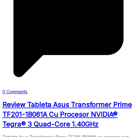
0 Comments
Review Tableta Asus Transformer Prime
TF201-1B061A Cu Procesor NVIDIA®
Tegra® 3 Quad-Core 1.40GHz