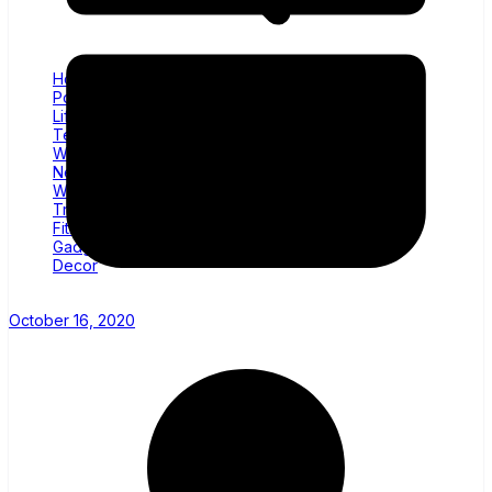
Home
Politics
Lifestyle
Technology
Wellness
News
World
Trending
Fitness
Gadgets
Decor
October 16, 2020