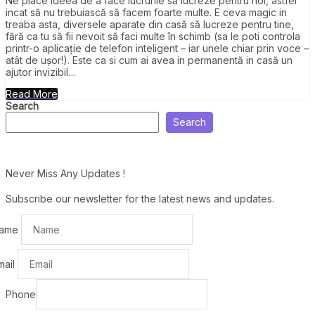
Ne place ideea de a face lucrurile să lucreze pentru noi, astfel
incat să nu trebuiască să facem foarte multe. E ceva magic in
treaba asta, diversele aparate din casă să lucreze pentru tine,
fără ca tu să fii nevoit să faci multe în schimb (sa le poti controla
printr-o aplicație de telefon inteligent – iar unele chiar prin voce –
atât de ușor!). Este ca si cum ai avea in permanentă in casă un
ajutor invizibil…
Read More
Search
Search
Never Miss Any Updates !
Subscribe our newsletter for the latest news and updates.
ame
mail
Phone