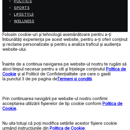
POLITICS
SPORTS
LIFESTYLE
WELLNESS
Folosim cookie-uri și tehnologii asemănătoare pentru a-ți
îmbunătăți experiența pe acest website, pentru a-ți oferi conținut
și reclame personalizate și pentru a analiza traficul și audiența
website-ului.
Înainte de a continua navigarea pe website-ul nostru te rugăm să
aloci timpul necesar pentru a citi și înțelege conținutul
Politica de
Cookie
și al Politicii de Confidențialitate -pe care o gasiti
la punctul 3 de pe pagina de
Termeni si conditii
.
Prin continuarea navigării pe website-ul nostru confirmi
acceptarea utilizării fișierelor de tip cookie conform
Politica de
Cookie
.
Nu uita totuși că poți modifica setările acestor fișiere cookie
urmând instrucțiunile din
Politica de Cookie
.