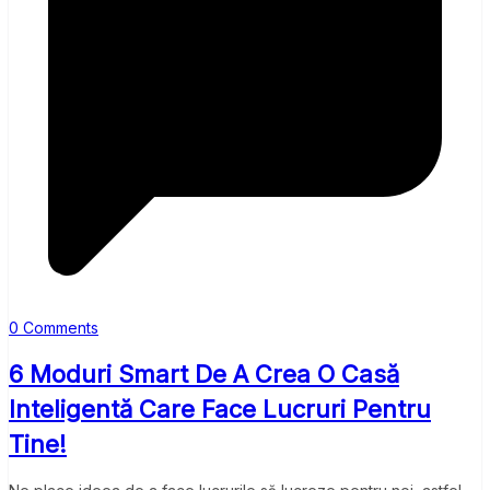
0 Comments
6 Moduri Smart De A Crea O Casă
Inteligentă Care Face Lucruri Pentru
Tine!