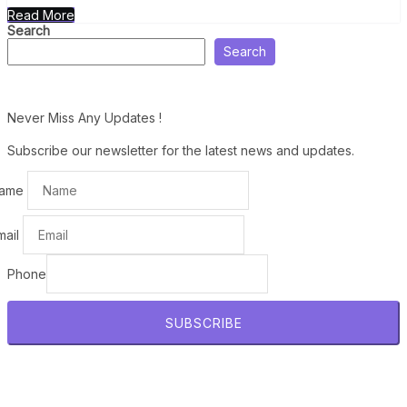
Read More
Search
Search
Never Miss Any Updates !
Subscribe our newsletter for the latest news and updates.
ame
mail
Phone
SUBSCRIBE