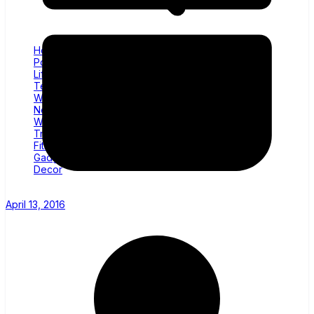
Home
Politics
Lifestyle
Technology
Wellness
News
World
Trending
Fitness
Gadgets
Decor
April 13, 2016