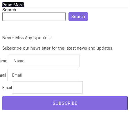
Read More
Search
Search
Never Miss Any Updates !
Subscribe our newsletter for the latest news and updates.
ame
mail
Email
SUBSCRIBE