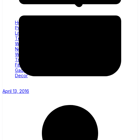
Home
Politics
Lifestyle
Technology
Wellness
News
World
Trending
Fitness
Gadgets
Decor
April 13, 2016