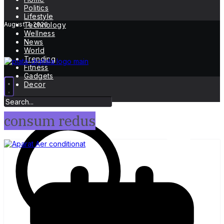
Politics
Lifestyle
August 7, 2026
Technology
Wellness
News
World
Trending
Fitness
Gadgets
Decor
consum redus