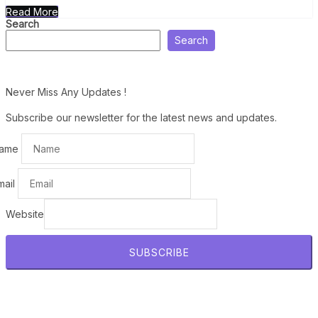
Read More
Search
Search
Never Miss Any Updates !
Subscribe our newsletter for the latest news and updates.
ame
mail
Website
SUBSCRIBE