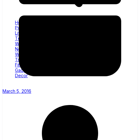
Home
Politics
Lifestyle
Technology
Wellness
News
World
Trending
Fitness
Gadgets
Decor
March 5, 2016