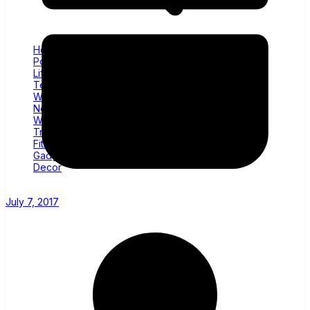
Home
Politics
Lifestyle
Technology
Wellness
News
World
Trending
Fitness
Gadgets
Decor
July 7, 2017