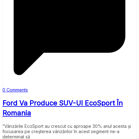
0 Comments
Ford Va Produce SUV-Ul EcoSport În
Romania
”Vânzările EcoSport au crescut cu aproape 30% anul acesta și
focusarea pe creșterea vânzărilor în acest segment ne-a
determinat să