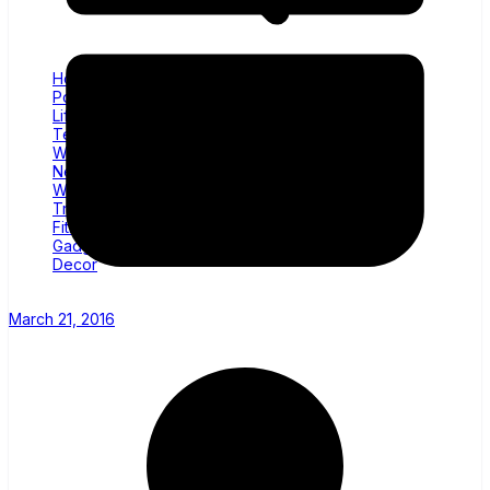
Home
Politics
Lifestyle
Technology
Wellness
News
World
Trending
Fitness
Gadgets
Decor
March 21, 2016