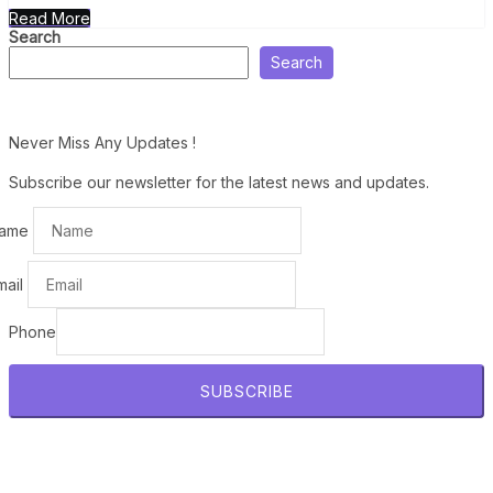
Read More
Search
Search
Never Miss Any Updates !
Subscribe our newsletter for the latest news and updates.
ame
mail
Phone
SUBSCRIBE