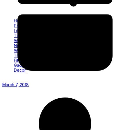
Home
Politics
Lifestyle
Technology
Wellness
News
World
Trending
Fitness
Gadgets
Decor
March 7, 2018