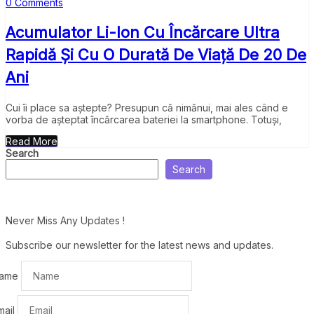
0 Comments
Acumulator Li-Ion Cu Încărcare Ultra
Rapidă Și Cu O Durată De Viață De 20 De
Ani
Cui îi place sa aștepte? Presupun că nimănui, mai ales când e
vorba de așteptat încărcarea bateriei la smartphone. Totuși,
Read More
Search
Search
Never Miss Any Updates !
Subscribe our newsletter for the latest news and updates.
ame
mail