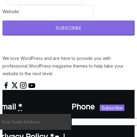
Website
SUBSCRIBE
We love WordPress and are here to provide you with
professional WordPress magazine themes to help take your
website to the next level.
Email
*
Phone
Subscribe
rivacy Policy
*
I