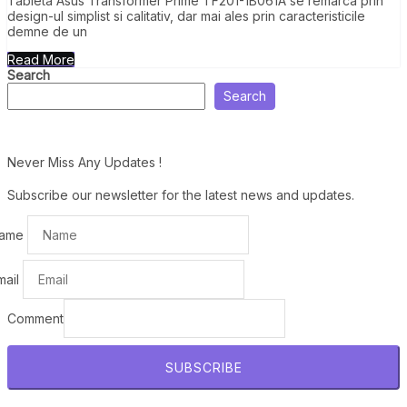
Tableta Asus Transformer Prime TF201-1B061A se remarca prin
design-ul simplist si calitativ, dar mai ales prin caracteristicile
demne de un
Read More
Search
Search
Never Miss Any Updates !
Subscribe our newsletter for the latest news and updates.
ame
mail
Comment
SUBSCRIBE