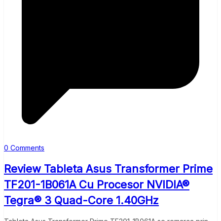
0 Comments
Review Tableta Asus Transformer Prime
TF201-1B061A Cu Procesor NVIDIA®
Tegra® 3 Quad-Core 1.40GHz