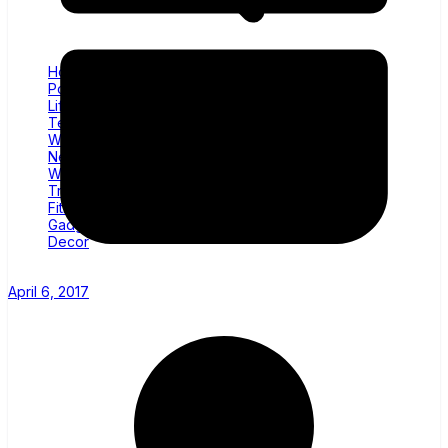
Home
Politics
Lifestyle
Technology
Wellness
News
World
Trending
Fitness
Gadgets
Decor
April 6, 2017