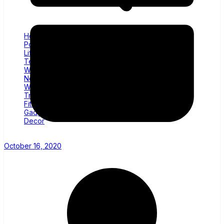
Home
Politics
Lifestyle
Technology
Wellness
News
World
Trending
Fitness
Gadgets
Decor
October 16, 2020