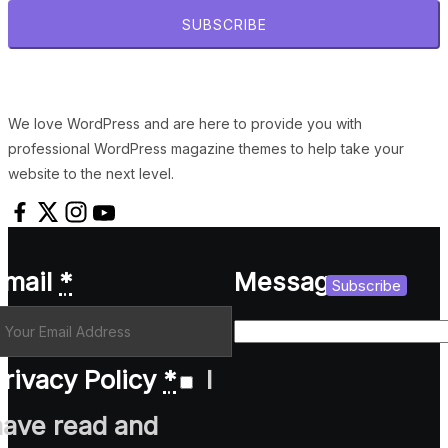
SUBSCRIBE
We love WordPress and are here to provide you with
professional WordPress magazine themes to help take your
website to the next level.
Email
*
Message
Subscribe
rivacy Policy
*
I
have read and