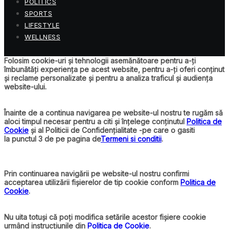
POLITICS
SPORTS
LIFESTYLE
WELLNESS
Folosim cookie-uri și tehnologii asemănătoare pentru a-ți
îmbunătăți experiența pe acest website, pentru a-ți oferi conținut
și reclame personalizate și pentru a analiza traficul și audiența
website-ului.
Înainte de a continua navigarea pe website-ul nostru te rugăm să
aloci timpul necesar pentru a citi și înțelege conținutul
Politica de
Cookie
și al Politicii de Confidențialitate -pe care o gasiti
la punctul 3 de pe pagina de
Termeni si conditii
.
Prin continuarea navigării pe website-ul nostru confirmi
acceptarea utilizării fișierelor de tip cookie conform
Politica de
Cookie
.
Nu uita totuși că poți modifica setările acestor fișiere cookie
urmând instrucțiunile din
Politica de Cookie
.