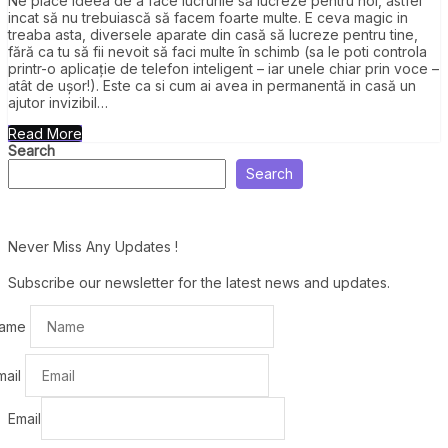
Ne place ideea de a face lucrurile să lucreze pentru noi, astfel
incat să nu trebuiască să facem foarte multe. E ceva magic in
treaba asta, diversele aparate din casă să lucreze pentru tine,
fără ca tu să fii nevoit să faci multe în schimb (sa le poti controla
printr-o aplicație de telefon inteligent – iar unele chiar prin voce –
atât de ușor!). Este ca si cum ai avea in permanentă in casă un
ajutor invizibil…
Read More
Search
Search
Never Miss Any Updates !
Subscribe our newsletter for the latest news and updates.
ame
mail
Email