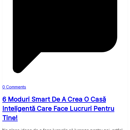
0 Comments
6 Moduri Smart De A Crea O Casă
Inteligentă Care Face Lucruri Pentru
Tine!