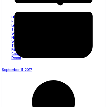
Home
Politics
Lifestyle
Technology
Wellness
News
World
Trending
Fitness
Gadgets
Decor
September 11, 2017