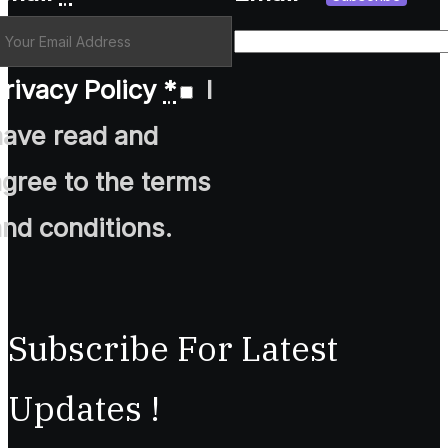
rivacy Policy
*
I
have read and
agree to the terms
and conditions.
Subscribe For Latest
Updates !