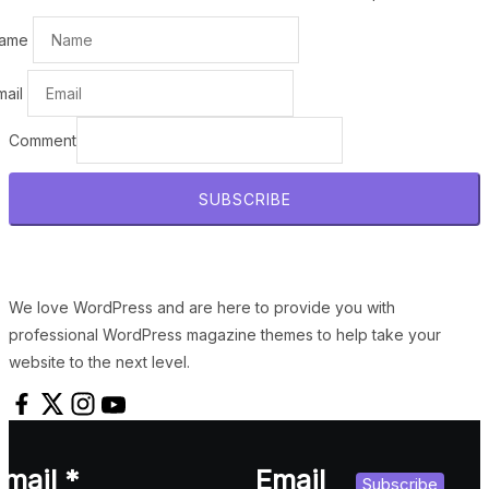
ame
mail
Comment
SUBSCRIBE
We love WordPress and are here to provide you with
professional WordPress magazine themes to help take your
website to the next level.
Email
*
Email
Subscribe