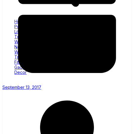
Home
Politics
Lifestyle
Technology
Wellness
News
World
Trending
Fitness
Gadgets
Decor
September 13, 2017