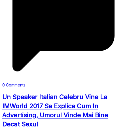
0 Comments
Un Speaker Italian Celebru Vine La
IMWorld 2017 Sa Explice Cum In
Advertising, Umorul Vinde Mai Bine
Decat Sexul