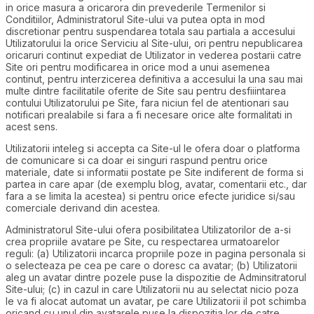
in orice masura a oricarora din prevederile Termenilor si
Conditiilor, Administratorul Site-ului va putea opta in mod
discretionar pentru suspendarea totala sau partiala a accesului
Utilizatorului la orice Serviciu al Site-ului, ori pentru nepublicarea
oricaruri continut expediat de Utilizator in vederea postarii catre
Site ori pentru modificarea in orice mod a unui asemenea
continut, pentru interzicerea definitiva a accesului la una sau mai
multe dintre facilitatile oferite de Site sau pentru desfiiintarea
contului Utilizatorului pe Site, fara niciun fel de atentionari sau
notificari prealabile si fara a fi necesare orice alte formalitati in
acest sens.
Utilizatorii inteleg si accepta ca Site-ul le ofera doar o platforma
de comunicare si ca doar ei singuri raspund pentru orice
materiale, date si informatii postate pe Site indiferent de forma si
partea in care apar (de exemplu blog, avatar, comentarii etc., dar
fara a se limita la acestea) si pentru orice efecte juridice si/sau
comerciale derivand din acestea.
Administratorul Site-ului ofera posibilitatea Utilizatorilor de a-si
crea propriile avatare pe Site, cu respectarea urmatoarelor
reguli: (a) Utilizatorii incarca propriile poze in pagina personala si
o selecteaza pe cea pe care o doresc ca avatar; (b) Utilizatorii
aleg un avatar dintre pozele puse la dispozitie de Adminsitratorul
Site-ului; (c) in cazul in care Utilizatorii nu au selectat nicio poza
le va fi alocat automat un avatar, pe care Utilizatorii il pot schimba
oricand cu unul din avatarele puse la dispozitia lor de catre