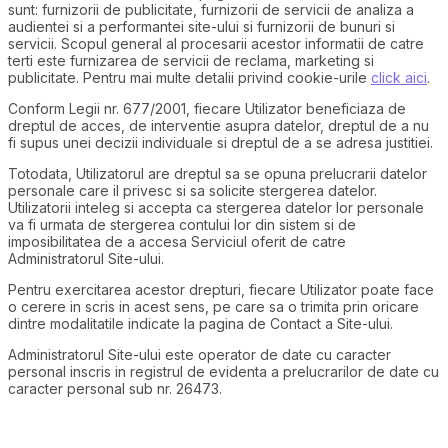
sunt: furnizorii de publicitate, furnizorii de servicii de analiza a
audientei si a performantei site-ului si furnizorii de bunuri si
servicii. Scopul general al procesarii acestor informatii de catre
terti este furnizarea de servicii de reclama, marketing si
publicitate. Pentru mai multe detalii privind cookie-urile
click aici
.
Conform Legii nr. 677/2001, fiecare Utilizator beneficiaza de
dreptul de acces, de interventie asupra datelor, dreptul de a nu
fi supus unei decizii individuale si dreptul de a se adresa justitiei.
Totodata, Utilizatorul are dreptul sa se opuna prelucrarii datelor
personale care il privesc si sa solicite stergerea datelor.
Utilizatorii inteleg si accepta ca stergerea datelor lor personale
va fi urmata de stergerea contului lor din sistem si de
imposibilitatea de a accesa Serviciul oferit de catre
Administratorul Site-ului.
Pentru exercitarea acestor drepturi, fiecare Utilizator poate face
o cerere in scris in acest sens, pe care sa o trimita prin oricare
dintre modalitatile indicate la pagina de Contact a Site-ului.
Administratorul Site-ului este operator de date cu caracter
personal inscris in registrul de evidenta a prelucrarilor de date cu
caracter personal sub nr. 26473.