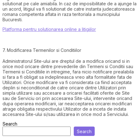
solutionat pe cale amiabila. In caz de imposibilitate de a ajunge la
un acord, litigiul va fi solutionat de catre instanta judecatoreasca
romana competenta aflata in raza teritoriala a municipiului
Bucuresti.
Platforma pentru solutionarea online a litigiilor
7. Modificarea Termenilor si Conditiilor
Administratorul Site-ului are dreptul de a modifica oricand si in
orice mod oricare dintre prevederile din Termeni si Conditii sau
Termenii si Conditiile in intregime, fara nicio notificare prealabila
si fara a fi obligat sa indeplineasca vreo alta formalitate fata de
Utilizatori. Orice modificare va fi considerata ca fiind acceptata
deplin si neconditionat de catre oricare dintre Utilizatori prin
simpla utilizare sau accesare a oricarei facilitati oferite de Site
sau de Serviciu ori prin accesarea Site-ului, intervenite oricand
dupa operarea modificarii, iar neacceptarea oricarei modificari
atrage obligatia respectivului Utilizator de a inceta de indata
accesarea Site-ului si/sau utilizarea in orice mod a Serviciului.
Search
Search