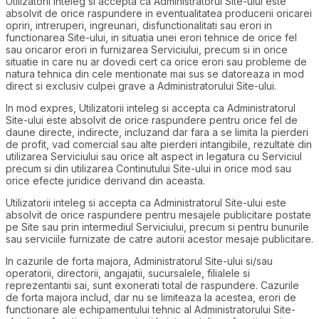
Utilizatorii inteleg si accepta ca Administratorul Site-ului este
absolvit de orice raspundere in eventualitatea producerii oricarei
opriri, intreruperi, ingreunari, disfunctionalitati sau erori in
functionarea Site-ului, in situatia unei erori tehnice de orice fel
sau oricaror erori in furnizarea Serviciului, precum si in orice
situatie in care nu ar dovedi cert ca orice erori sau probleme de
natura tehnica din cele mentionate mai sus se datoreaza in mod
direct si exclusiv culpei grave a Administratorului Site-ului.
In mod expres, Utilizatorii inteleg si accepta ca Administratorul
Site-ului este absolvit de orice raspundere pentru orice fel de
daune directe, indirecte, incluzand dar fara a se limita la pierderi
de profit, vad comercial sau alte pierderi intangibile, rezultate din
utilizarea Serviciului sau orice alt aspect in legatura cu Serviciul
precum si din utilizarea Continutului Site-ului in orice mod sau
orice efecte juridice derivand din aceasta.
Utilizatorii inteleg si accepta ca Administratorul Site-ului este
absolvit de orice raspundere pentru mesajele publicitare postate
pe Site sau prin intermediul Serviciului, precum si pentru bunurile
sau serviciile furnizate de catre autorii acestor mesaje publicitare.
In cazurile de forta majora, Administratorul Site-ului si/sau
operatorii, directorii, angajatii, sucursalele, filialele si
reprezentantii sai, sunt exonerati total de raspundere. Cazurile
de forta majora includ, dar nu se limiteaza la acestea, erori de
functionare ale echipamentului tehnic al Administratorului Site-