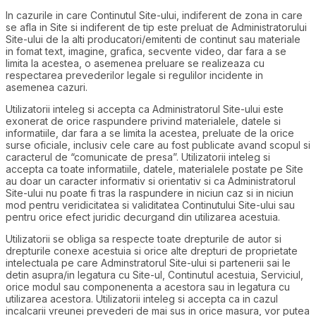
In cazurile in care Continutul Site-ului, indiferent de zona in care
se afla in Site si indiferent de tip este preluat de Administratorului
Site-ului de la alti producatori/emitenti de continut sau materiale
in fomat text, imagine, grafica, secvente video, dar fara a se
limita la acestea, o asemenea preluare se realizeaza cu
respectarea prevederilor legale si regulilor incidente in
asemenea cazuri.
Utilizatorii inteleg si accepta ca Administratorul Site-ului este
exonerat de orice raspundere privind materialele, datele si
informatiile, dar fara a se limita la acestea, preluate de la orice
surse oficiale, inclusiv cele care au fost publicate avand scopul si
caracterul de “comunicate de presa”. Utilizatorii inteleg si
accepta ca toate informatiile, datele, materialele postate pe Site
au doar un caracter informativ si orientativ si ca Administratorul
Site-ului nu poate fi tras la raspundere in niciun caz si in niciun
mod pentru veridicitatea si validitatea Continutului Site-ului sau
pentru orice efect juridic decurgand din utilizarea acestuia.
Utilizatorii se obliga sa respecte toate drepturile de autor si
drepturile conexe acestuia si orice alte drepturi de proprietate
intelectuala pe care Adminstratorul Site-ului si partenerii sai le
detin asupra/in legatura cu Site-ul, Continutul acestuia, Serviciul,
orice modul sau componenenta a acestora sau in legatura cu
utilizarea acestora. Utilizatorii inteleg si accepta ca in cazul
incalcarii vreunei prevederi de mai sus in orice masura, vor putea