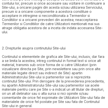
contului lor, precum si orice accesare sau vizitare in continuare a
Site-ului, a oricarei pagini din acesta si/sau utilizarea Serviciului,
precum si a oricarei componente a acestora constituie o
acceptare in intregime si neconditionata a Termenilor si
Conditiilor si a oricarei prevederi din acestea; neacceptarea
Termenilor si Conditiilor de catre Utilizatorii mentionati mai sus
atrage obligatia acestora de a inceta de indata accesarea Site-
ului.
2. Drepturile asupra continutului Site-ului
Continutul si elementele de grafica ale Site-ului, inclusiv, dar fara
a se limita la acestea, intreg continutul in format text si orice alt
material, transmis sub orice forma de si catre Utilizatori (prin
vizualizare directa pe Site, prin newslettere sau prin orice alte
materiale legate direct sau indirect de Site) apartin
Administratorului Site-ului si partenerilor sai si reprezinta
continutul Site-ului. Prin derogare de la prevederea precedenta,
nu apartin Administratorului Site-ului sau partenerilor sai acele
materiale pentru care pe Site s-a indicat un alt titular de drepturi,
ori un alt detinator sau o alta sursa si nici opiniile si/sau
comentariile de orice fel exprimate de Utilizatorii Site-ului fata de
materialele de orice fel postate pe Site sau fata de Continutul
Site-ului in general.