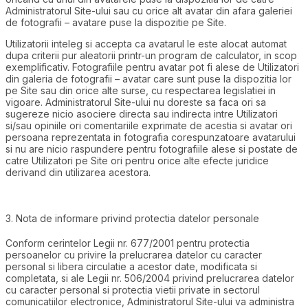
Administratorul Site-ului sau cu orice alt avatar din afara galeriei
de fotografii – avatare puse la dispozitie pe Site.
Utilizatorii inteleg si accepta ca avatarul le este alocat automat
dupa criterii pur aleatorii printr-un program de calculator, in scop
exemplificativ. Fotografiile pentru avatar pot fi alese de Utilizatori
din galeria de fotografii – avatar care sunt puse la dispozitia lor
pe Site sau din orice alte surse, cu respectarea legislatiei in
vigoare. Administratorul Site-ului nu doreste sa faca ori sa
sugereze nicio asociere directa sau indirecta intre Utilizatori
si/sau opiniile ori comentariile exprimate de acestia si avatar ori
persoana reprezentata in fotografia corespunzatoare avatarului
si nu are nicio raspundere pentru fotografiile alese si postate de
catre Utilizatori pe Site ori pentru orice alte efecte juridice
derivand din utilizarea acestora.
3. Nota de informare privind protectia datelor personale
Conform cerintelor Legii nr. 677/2001 pentru protectia
persoanelor cu privire la prelucrarea datelor cu caracter
personal si libera circulatie a acestor date, modificata si
completata, si ale Legii nr. 506/2004 privind prelucrarea datelor
cu caracter personal si protectia vietii private in sectorul
comunicatiilor electronice, Administratorul Site-ului va administra