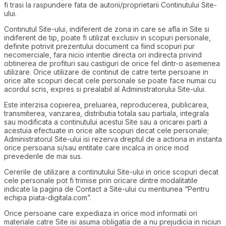
fi trasi la raspundere fata de autorii/proprietarii Continutului Site-
ului.
Continutul Site-ului, indiferent de zona in care se afla in Site si
indiferent de tip, poate fi utilizat exclusiv in scopuri personale,
definite potrivit prezentului document ca fiind scopuri pur
necomerciale, fara nicio intentie directa ori indirecta privind
obtinerea de profituri sau castiguri de orice fel dintr-o asemenea
utilizare. Orice utilizare de continut de catre terte persoane in
orice alte scopuri decat cele personale se poate face numai cu
acordul scris, expres si prealabil al Administratorului Site-ului.
Este interzisa copierea, preluarea, reproducerea, publicarea,
transmiterea, vanzarea, distributia totala sau partiala, integrala
sau modificata a continutului acestui Site sau a oricarei parti a
acestuia efectuate in orice alte scopuri decat cele personale;
Administratorul Site-ului isi rezerva dreptul de a actiona in instanta
orice persoana si/sau entitate care incalca in orice mod
prevederile de mai sus.
Cererile de utilizare a continutului Site-ului in orice scopuri decat
cele personale pot fi trimise prin oricare dintre modalitatile
indicate la pagina de Contact a Site-ului cu mentiunea “Pentru
echipa piata-digitala.com”.
Orice persoane care expediaza in orice mod informatii ori
materiale catre Site isi asuma obligatia de a nu prejudicia in niciun