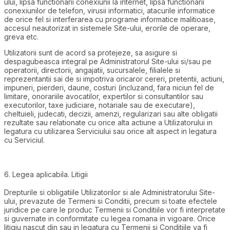
ului, lipsa functionarii conexiunii la internet, lipsa functionarii
conexiunilor de telefon, virusii informatici, atacurile informatice
de orice fel si interferarea cu programe informatice malitioase,
accesul neautorizat in sistemele Site-ului, erorile de operare,
greva etc.
Utilizatorii sunt de acord sa protejeze, sa asigure si
despagubeasca integral pe Administratorul Site-ului si/sau pe
operatorii, directorii, angajatii, sucursalele, filialele si
reprezentantii sai de si impotriva oricaror cereri, pretentii, actiuni,
impuneri, pierderi, daune, costuri (incluzand, fara niciun fel de
limitare, onorariile avocatilor, expertilor si consultantilor sau
executorilor, taxe judiciare, notariale sau de executare),
cheltuieli, judecati, decizii, amenzi, regularizari sau alte obligatii
rezultate sau relationate cu orice alta actiune a Utilizatorului in
legatura cu utilizarea Serviciului sau orice alt aspect in legatura
cu Serviciul.
6. Legea aplicabila. Litigii
Drepturile si obligatiile Utilizatorilor si ale Administratorului Site-
ului, prevazute de Termeni si Conditii, precum si toate efectele
juridice pe care le produc Termenii si Conditiile vor fi interpretate
si guvernate in conformitate cu legea romana in vigoare. Orice
litigiu nascut din sau in legatura cu Termenii si Conditiile va fi