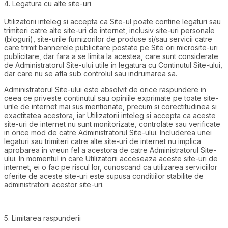
4. Legatura cu alte site-uri
Utilizatorii inteleg si accepta ca Site-ul poate contine legaturi sau
trimiteri catre alte site-uri de internet, inclusiv site-uri personale
(bloguri), site-urile furnizorilor de produse si/sau servicii catre
care trimit bannerele publicitare postate pe Site ori microsite-uri
publicitare, dar fara a se limita la acestea, care sunt considerate
de Administratorul Site-ului utile in legatura cu Continutul Site-ului,
dar care nu se afla sub controlul sau indrumarea sa.
Administratorul Site-ului este absolvit de orice raspundere in
ceea ce priveste continutul sau opiniile exprimate pe toate site-
urile de internet mai sus mentionate, precum si corectitudinea si
exactitatea acestora, iar Utilizatorii inteleg si accepta ca aceste
site-uri de internet nu sunt monitorizate, controlate sau verificate
in orice mod de catre Administratorul Site-ului. Includerea unei
legaturi sau trimiteri catre alte site-uri de internet nu implica
aprobarea in vreun fel a acestora de catre Administratorul Site-
ului. In momentul in care Utilizatorii acceseaza aceste site-uri de
internet, ei o fac pe riscul lor, cunoscand ca utilizarea serviciilor
oferite de aceste site-uri este supusa conditiilor stabilite de
administratorii acestor site-uri.
5. Limitarea raspunderii