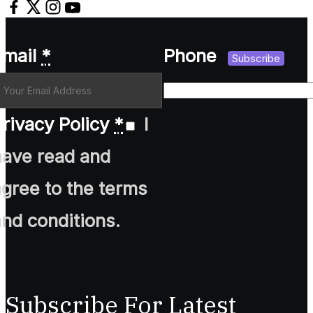
Email
*
Phone
Subscribe
rivacy Policy
*
I
have read and
agree to the terms
and conditions.
Subscribe For Latest