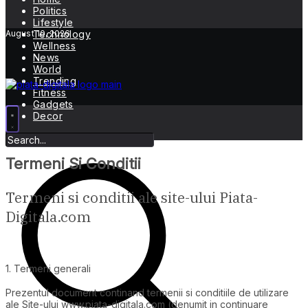
Politics
Lifestyle
August 10, 2026
Technology
Wellness
News
World
Trending
Fitness
Gadgets
Decor
Termeni Si Conditii
Termeni si conditii ale site-ului Piata-
Digitala.com
1. Termeni generali
Prezentul document continand termenii si conditiile de utilizare
ale Site-ului www.piata-digitala.com (denumit in continuare