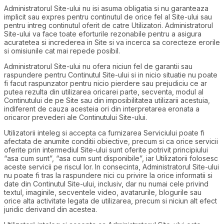
Administratorul Site-ului nu isi asuma obligatia si nu garanteaza
implicit sau expres pentru continutul de orice fel al Site-ului sau
pentru intreg continutul oferit de catre Utilizatori. Administratorul
Site-ului va face toate eforturile rezonabile pentru a asigura
acuratetea si increderea in Site si va incerca sa corecteze erorile
si omisiunile cat mai repede posibil.
Administratorul Site-ului nu ofera niciun fel de garantii sau
raspundere pentru Continutul Site-ului si in nicio situatie nu poate
fi facut raspunzator pentru nicio pierdere sau prejudiciu ce ar
putea rezulta din utilizarea oricarei parte, secventa, modul al
Continutului de pe Site sau din imposibilitatea utilizarii acestuia,
indiferent de cauza acesteia ori din interpretarea eronata a
oricaror prevederi ale Continutului Site-ului.
Utilizatorii inteleg si accepta ca furnizarea Serviciului poate fi
afectata de anumite conditii obiective, precum si ca orice servicii
oferite prin intermediul Site-ului sunt oferite potrivit principiului
“asa cum sunt”, “asa cum sunt disponibile”, iar Utilizatorii folosesc
aceste servicii pe riscul lor. In consecinta, Administratorul Site-ului
nu poate fi tras la raspundere nici cu privire la orice informatii si
date din Continutul Site-ului, inclusiv, dar nu numai cele privind
textul, imaginile, secventele video, avatarurile, blogurile sau
orice alta activitate legata de utilizarea, precum si niciun alt efect
juridic derivand din acestea.