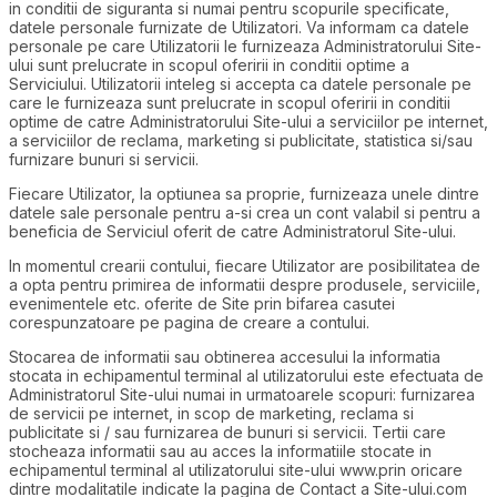
in conditii de siguranta si numai pentru scopurile specificate,
datele personale furnizate de Utilizatori. Va informam ca datele
personale pe care Utilizatorii le furnizeaza Administratorului Site-
ului sunt prelucrate in scopul oferirii in conditii optime a
Serviciului. Utilizatorii inteleg si accepta ca datele personale pe
care le furnizeaza sunt prelucrate in scopul oferirii in conditii
optime de catre Administratorului Site-ului a serviciilor pe internet,
a serviciilor de reclama, marketing si publicitate, statistica si/sau
furnizare bunuri si servicii.
Fiecare Utilizator, la optiunea sa proprie, furnizeaza unele dintre
datele sale personale pentru a-si crea un cont valabil si pentru a
beneficia de Serviciul oferit de catre Administratorul Site-ului.
In momentul crearii contului, fiecare Utilizator are posibilitatea de
a opta pentru primirea de informatii despre produsele, serviciile,
evenimentele etc. oferite de Site prin bifarea casutei
corespunzatoare pe pagina de creare a contului.
Stocarea de informatii sau obtinerea accesului la informatia
stocata in echipamentul terminal al utilizatorului este efectuata de
Administratorul Site-ului numai in urmatoarele scopuri: furnizarea
de servicii pe internet, in scop de marketing, reclama si
publicitate si / sau furnizarea de bunuri si servicii. Tertii care
stocheaza informatii sau au acces la informatiile stocate in
echipamentul terminal al utilizatorului site-ului www.prin oricare
dintre modalitatile indicate la pagina de Contact a Site-ului.com