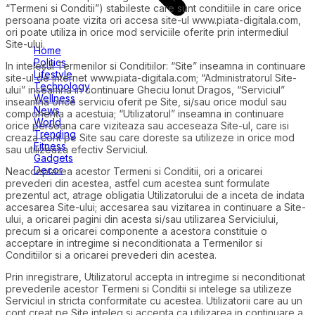
“Termeni si Conditii”) stabileste care sunt conditiile in care orice
persoana poate vizita ori accesa site-ul www.piata-digitala.com,
ori poate utiliza in orice mod serviciile oferite prin intermediul
Site-ului.
Home
Politics
In intelesul Termenilor si Conditiilor: “Site” inseamna in continuare
Lifestyle
site-ul de internet www.piata-digitala.com; “Administratorul Site-
Technology
ului” inseamna in continuare Gheciu Ionut Dragos, “Serviciul”
Wellness
inseamna orice serviciu oferit pe Site, si/sau orice modul sau
News
componenta a acestuia; “Utilizatorul” inseamna in continuare
World
orice persoana care viziteaza sau acceseaza Site-ul, care isi
Trending
creaza cont pe Site sau care doreste sa utilizeze in orice mod
Fitness
sau utilizeaza efectiv Serviciul.
Gadgets
Decor
Neacceptarea acestor Termeni si Conditii, ori a oricarei
prevederi din acestea, astfel cum acestea sunt formulate
prezentul act, atrage obligatia Utilizatorului de a inceta de indata
accesarea Site-ului; accesarea sau vizitarea in continuare a Site-
ului, a oricarei pagini din acesta si/sau utilizarea Serviciului,
precum si a oricarei componente a acestora constituie o
acceptare in intregime si neconditionata a Termenilor si
Conditiilor si a oricarei prevederi din acestea.
Prin inregistrare, Utilizatorul accepta in intregime si neconditionat
prevederile acestor Termeni si Conditii si intelege sa utilizeze
Serviciul in stricta conformitate cu acestea. Utilizatorii care au un
cont creat pe Site inteleg si accepta ca utilizarea in continuare a