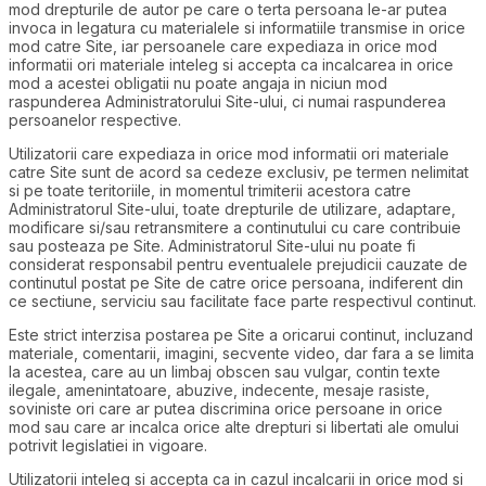
mod drepturile de autor pe care o terta persoana le-ar putea
invoca in legatura cu materialele si informatiile transmise in orice
mod catre Site, iar persoanele care expediaza in orice mod
informatii ori materiale inteleg si accepta ca incalcarea in orice
mod a acestei obligatii nu poate angaja in niciun mod
raspunderea Administratorului Site-ului, ci numai raspunderea
persoanelor respective.
Utilizatorii care expediaza in orice mod informatii ori materiale
catre Site sunt de acord sa cedeze exclusiv, pe termen nelimitat
si pe toate teritoriile, in momentul trimiterii acestora catre
Administratorul Site-ului, toate drepturile de utilizare, adaptare,
modificare si/sau retransmitere a continutului cu care contribuie
sau posteaza pe Site. Administratorul Site-ului nu poate fi
considerat responsabil pentru eventualele prejudicii cauzate de
continutul postat pe Site de catre orice persoana, indiferent din
ce sectiune, serviciu sau facilitate face parte respectivul continut.
Este strict interzisa postarea pe Site a oricarui continut, incluzand
materiale, comentarii, imagini, secvente video, dar fara a se limita
la acestea, care au un limbaj obscen sau vulgar, contin texte
ilegale, amenintatoare, abuzive, indecente, mesaje rasiste,
soviniste ori care ar putea discrimina orice persoane in orice
mod sau care ar incalca orice alte drepturi si libertati ale omului
potrivit legislatiei in vigoare.
Utilizatorii inteleg si accepta ca in cazul incalcarii in orice mod si