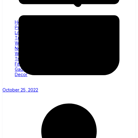
Home
Politics
Lifestyle
Technology
Wellness
News
World
Trending
Fitness
Gadgets
Decor
October 25, 2022