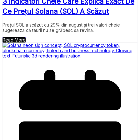
3 Indicatori Cheie Care Explică Exact De
Ce Prețul Solana (SOL) A Scăzut
Prețul SOL a scăzut cu 29% din august și trei valori cheie
sugerează că taurii nu se grăbesc să revină.
Read More